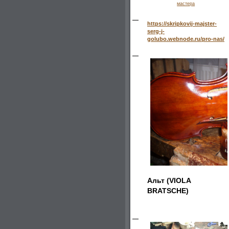
мастера
https://skripkovij-majster-
serg-j-
golubo.webnode.ru/pro-nas/
Альт (VIOLA
BRATSCHE)