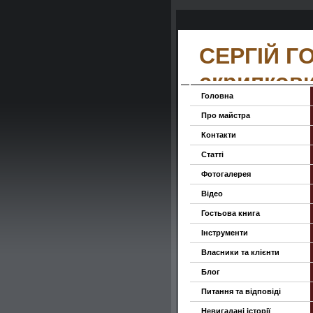
СЕРГІЙ Г
скрипков
Головна
Про майстра
Контакти
Статті
Фотогалерея
Відео
Гостьова книга
Інструменти
Власники та клієнти
Блог
Питання та відповіді
Невигадані історії