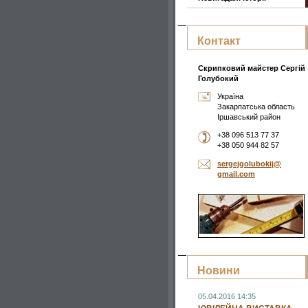
Контакт
Скрипковий майстер Сергій
Голубокий
Україна
Закарпатська область
Іршавський район
+38 096 513 77 37
+38 050 944 82 57
sergejgo
lubokij@
gmail.co
m
Новини
05.04.2016 14:35