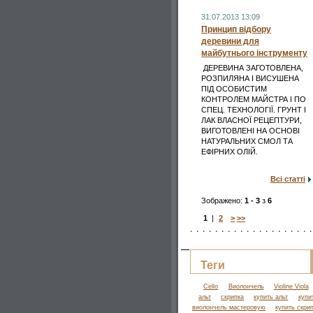
31.07.2013 13:09
Принцип відбору
деревини для
майбутнього інструменту
ДЕРЕВИНА ЗАГОТОВЛЕНА,
РОЗПИЛЯНА І ВИСУШЕНА
ПІД ОСОБИСТИМ
КОНТРОЛЕМ МАЙСТРА І ПО
СПЕЦ. ТЕХНОЛОГІЇ. ГРУНТ І
ЛАК ВЛАСНОЇ РЕЦЕПТУРИ,
ВИГОТОВЛЕНІ НА ОСНОВІ
НАТУРАЛЬНИХ СМОЛ ТА
ЕФІРНИХ ОЛІЙ.
Всі статті
Зображено:
1 - 3
з
6
1
|
2
>
>>
Теги
Cello
Виолончель
Violine Viola
альт
скрипка
купить альт
купи
виолончель мастеровую
купить скри