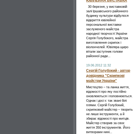
ЮВІЛЕЙНА ВИСТАВКА
30 березня, у виставковій
залі Іршавського районного
будинку культури відбулося
відкриття ювілейної
персональної виставки
заслуженого майстра
народної творчості України
Сергія Голубокого, майстра
виготовлення скрипок і
віолончелей. Ювіляра щиро
вітали заступник голови
районної ради...
19.06.2012 11:32
Сергій Голубокий - автор
довідника "Скрипкові
майстри України"
Мистецтво – та ланка життя,
відомості про яку постійно
оновлюються і поповнюються.
Однак і досі є так звані білі
плями. Сергій Голубокий,
скрипковий майстер – творить
не лише інструменти, а й
збирає відомості про митців.
Майстер створив за своє
життя 350 інструментів. Його
витворами нині...