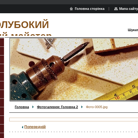
Головна сторінка
Мапа сайту
ОЛУБОКИЙ
Шукат
ий майстер
Головна
Фотогалерея: Головна 2
Фото-0005.jpg
Попередній