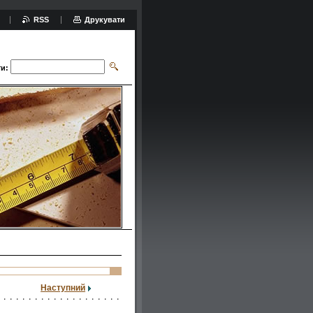
RSS
Друкувати
и:
Наступний