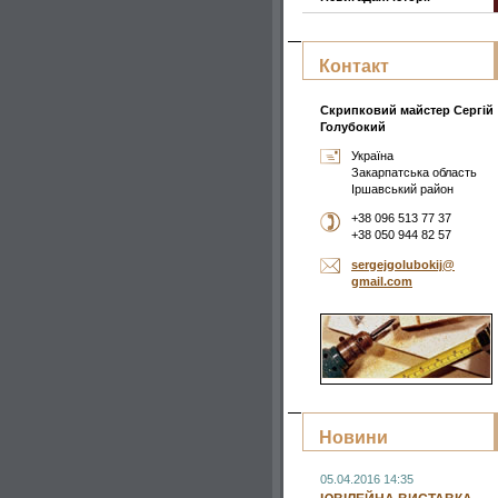
Контакт
Скрипковий майстер Сергій
Голубокий
Україна
Закарпатська область
Іршавський район
+38 096 513 77 37
+38 050 944 82 57
sergejgo
lubokij@
gmail.co
m
Новини
05.04.2016 14:35