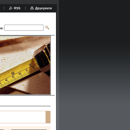
RSS
Друкувати
и: