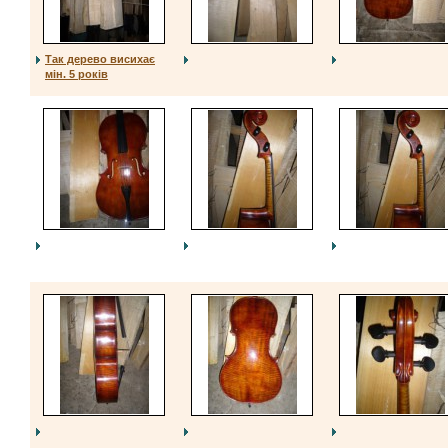
Так дерево висихає
мін. 5 років