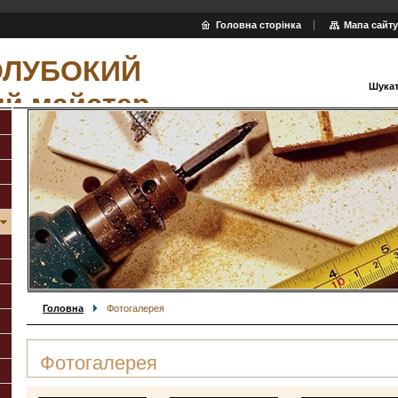
Головна сторінка
Мапа сайту
ОЛУБОКИЙ
Шукат
ий майстер
Головна
Фотогалерея
Фотогалерея