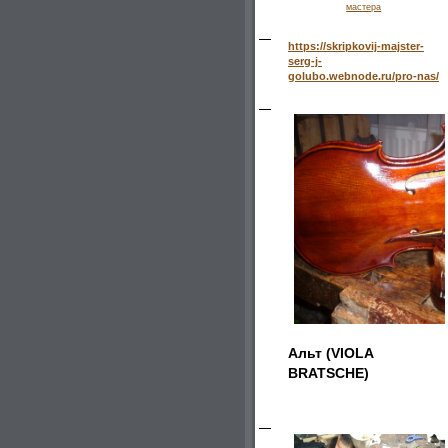
мастера
https://skripkovij-majster-
serg-j-
golubo.webnode.ru/pro-nas/
Альт (VIOLA
BRATSCHE)