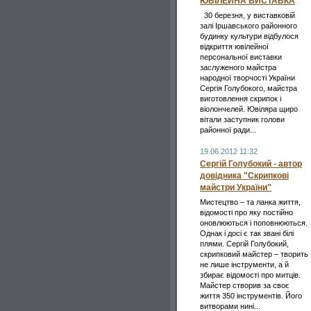
ЮВІЛЕЙНА ВИСТАВКА
30 березня, у виставковій
залі Іршавського районного
будинку культури відбулося
відкриття ювілейної
персональної виставки
заслуженого майстра
народної творчості України
Сергія Голубокого, майстра
виготовлення скрипок і
віолончелей. Ювіляра щиро
вітали заступник голови
районної ради...
19.06.2012 11:32
Сергій Голубокий - автор
довідника "Скрипкові
майстри України"
Мистецтво – та ланка життя,
відомості про яку постійно
оновлюються і поповнюються.
Однак і досі є так звані білі
плями. Сергій Голубокий,
скрипковий майстер – творить
не лише інструменти, а й
збирає відомості про митців.
Майстер створив за своє
життя 350 інструментів. Його
витворами нині...