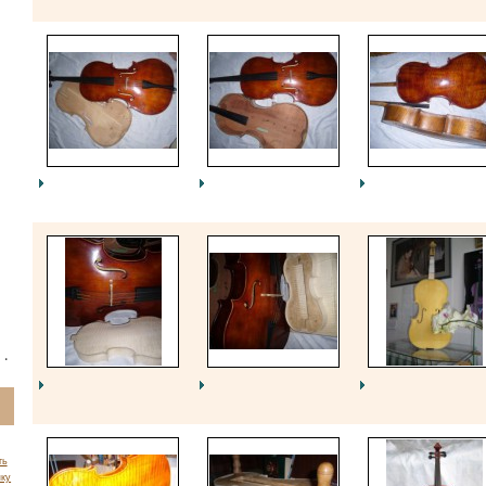
ть
пку