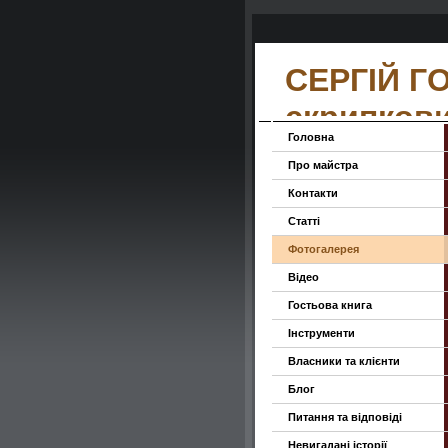
СЕРГІЙ Г
скрипков
Головна
Про майстра
Контакти
Статті
Фотогалерея
Відео
Гостьова книга
Інструменти
Власники та клієнти
Блог
Питання та відповіді
Невигадані історії