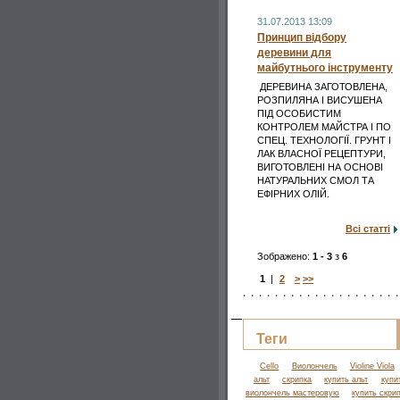
31.07.2013 13:09
Принцип відбору
деревини для
майбутнього інструменту
ДЕРЕВИНА ЗАГОТОВЛЕНА,
РОЗПИЛЯНА І ВИСУШЕНА
ПІД ОСОБИСТИМ
КОНТРОЛЕМ МАЙСТРА І ПО
СПЕЦ. ТЕХНОЛОГІЇ. ГРУНТ І
ЛАК ВЛАСНОЇ РЕЦЕПТУРИ,
ВИГОТОВЛЕНІ НА ОСНОВІ
НАТУРАЛЬНИХ СМОЛ ТА
ЕФІРНИХ ОЛІЙ.
Всі статті
Зображено:
1 - 3
з
6
1
|
2
>
>>
Теги
Cello
Виолончель
Violine Viola
альт
скрипка
купить альт
купи
виолончель мастеровую
купить скри