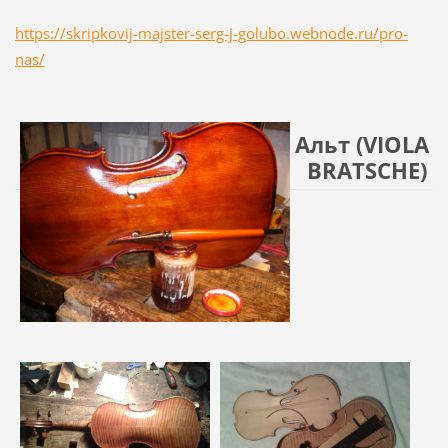
https://skripkovij-majster-serg-j-golubo.webnode.ru/pro-
nas/
Альт (VIOLA
BRATSCHE)