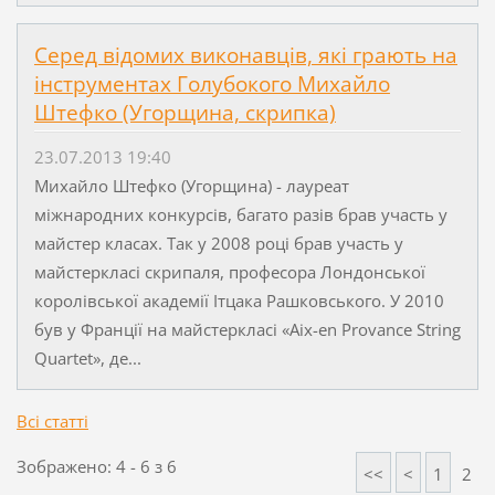
Серед відомих виконавців, які грають на
інструментах Голубокого Михайло
Штефко (Угорщина, скрипка)
23.07.2013 19:40
Михайло Штефко (Угорщина) - лауреат
міжнародних конкурсів, багато разів брав участь у
майстер класах. Так у 2008 році брав участь у
майстеркласі скрипаля, професора Лондонської
королівської академії Ітцака Рашковського. У 2010
був у Франції на майстеркласі «Aix-en Provance String
Quartet», де...
Всі статті
Зображено: 4 - 6 з 6
<<
<
1
2