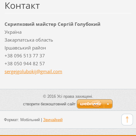
Контакт
Скрипковий майстер Сергій Голубокий
Україна
Закарпатська область
Іршавський район
+38 096 513 77 37
+38 050 944 82 57
sergejgo
lubokij@
gmail.co
m
© 2016 Усі права захищені.
cтворити безкоштовний сайт
Формат:
Мобільний
|
Звичайний