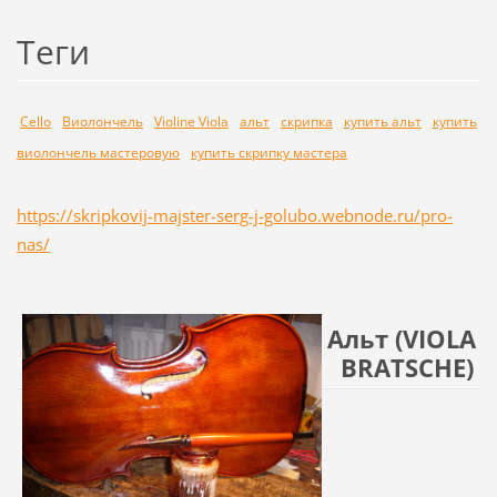
Теги
Cello
Виолончель
Violine Viola
альт
скрипка
купить альт
купить
виолончель мастеровую
купить скрипку мастера
https://skripkovij-majster-serg-j-golubo.webnode.ru/pro-
nas/
Альт (VIOLA
BRATSCHE)