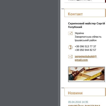
Контакт
Скрипковий майстер Сергій
Голубокий
Україна
Закарпатська область
Іршавський район
+38 096 513 77 37
+38 050 944 82 57
sergejgo
lubokij@
gmail.co
m
Новини
05.04.2016 14:35