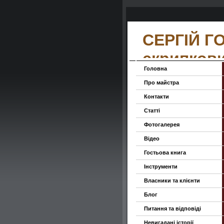
СЕРГІЙ Г
скрипков
Головна
Про майстра
Контакти
Статті
Фотогалерея
Відео
Гостьова книга
Інструменти
Власники та клієнти
Блог
Питання та відповіді
Невигадані історії