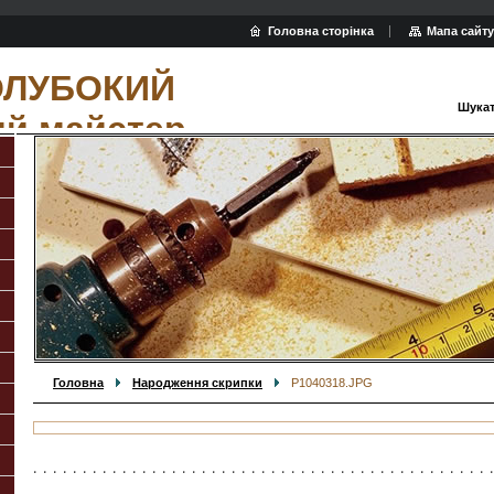
Головна сторінка
Мапа сайту
ОЛУБОКИЙ
Шукат
ий майстер
Головна
Народження скрипки
P1040318.JPG