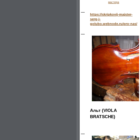
мастера
https://skripkovij-majster-
serg-j-
golubo.webnode.ru/pro-nas/
Альт (VIOLA
BRATSCHE)