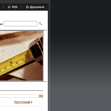
RSS
Друкувати
и:
Наступний