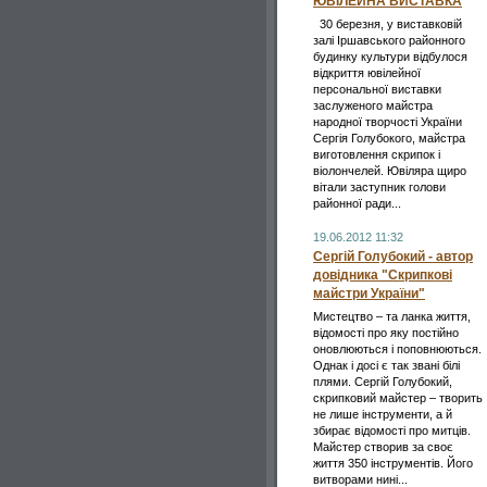
ЮВІЛЕЙНА ВИСТАВКА
30 березня, у виставковій
залі Іршавського районного
будинку культури відбулося
відкриття ювілейної
персональної виставки
заслуженого майстра
народної творчості України
Сергія Голубокого, майстра
виготовлення скрипок і
віолончелей. Ювіляра щиро
вітали заступник голови
районної ради...
19.06.2012 11:32
Сергій Голубокий - автор
довідника "Скрипкові
майстри України"
Мистецтво – та ланка життя,
відомості про яку постійно
оновлюються і поповнюються.
Однак і досі є так звані білі
плями. Сергій Голубокий,
скрипковий майстер – творить
не лише інструменти, а й
збирає відомості про митців.
Майстер створив за своє
життя 350 інструментів. Його
витворами нині...