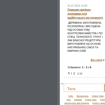
31.07.2013 13:09
Принцип відбору
деревини для
майбутнього інструменту
ДЕРЕВИНА ЗАГОТОВЛЕНА,
РОЗПИЛЯНА І ВИСУШЕНА
ПІД ОСОБИСТИМ
КОНТРОЛЕМ МАЙСТРА І ПО
СПЕЦ. ТЕХНОЛОГІЇ. ГРУНТ І
ЛАК ВЛАСНОЇ РЕЦЕПТУРИ,
ВИГОТОВЛЕНІ НА ОСНОВІ
НАТУРАЛЬНИХ СМОЛ ТА
ЕФІРНИХ ОЛІЙ.
Всі статті
Зображено:
1 - 3
з
6
1
|
2
>
>>
Теги
Cello
Виолончель
Violine Viola
альт
скрипка
купить альт
купи
виолончель мастеровую
купить скри