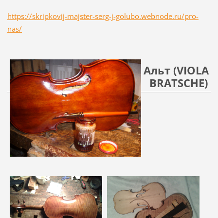
https://skripkovij-majster-serg-j-golubo.webnode.ru/pro-
nas/
Альт (VIOLA
BRATSCHE)