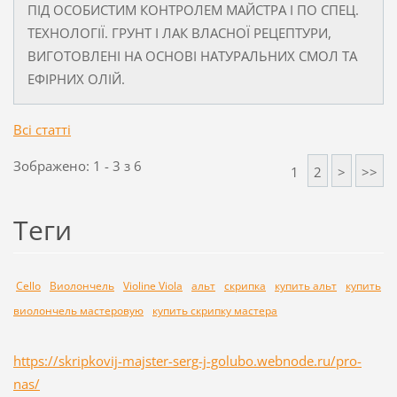
ПІД ОСОБИСТИМ КОНТРОЛЕМ МАЙСТРА І ПО СПЕЦ.
ТЕХНОЛОГІЇ. ГРУНТ І ЛАК ВЛАСНОЇ РЕЦЕПТУРИ,
ВИГОТОВЛЕНІ НА ОСНОВІ НАТУРАЛЬНИХ СМОЛ ТА
ЕФІРНИХ ОЛІЙ.
Всі статті
Зображено: 1 - 3 з 6
1
2
>
>>
Теги
Cello
Виолончель
Violine Viola
альт
скрипка
купить альт
купить
виолончель мастеровую
купить скрипку мастера
https://skripkovij-majster-serg-j-golubo.webnode.ru/pro-
nas/