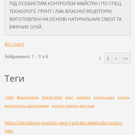
ПІД ОСОБИСТИМ КОНТРОЛЕМ МАЙСТРА І ПО СПЕЦ.
ТЕХНОЛОГІЇ. ГРУНТ І ЛАК ВЛАСНОЇ РЕЦЕПТУРИ,
ВИГОТОВЛЕНІ НА ОСНОВІ НАТУРАЛЬНИХ СМОЛ ТА
ЕФІРНИХ ОЛІЙ.
Всі статті
Зображено: 1 - 3 з 6
1
2
>
>>
Теги
Cello
Виолончель
Violine Viola
альт
скрипка
купить альт
купить
виолончель мастеровую
купить скрипку мастера
https://skripkovij-majster-serg-j-golubo.webnode.ru/pro-
nas/