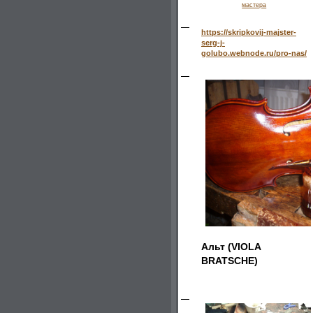
мастера
https://skripkovij-majster-
serg-j-
golubo.webnode.ru/pro-nas/
Альт (VIOLA
BRATSCHE)