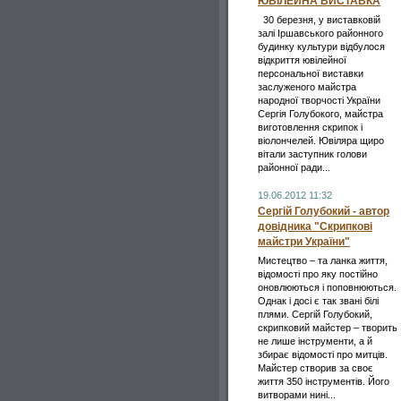
ЮВІЛЕЙНА ВИСТАВКА
30 березня, у виставковій
залі Іршавського районного
будинку культури відбулося
відкриття ювілейної
персональної виставки
заслуженого майстра
народної творчості України
Сергія Голубокого, майстра
виготовлення скрипок і
віолончелей. Ювіляра щиро
вітали заступник голови
районної ради...
19.06.2012 11:32
Сергій Голубокий - автор
довідника "Скрипкові
майстри України"
Мистецтво – та ланка життя,
відомості про яку постійно
оновлюються і поповнюються.
Однак і досі є так звані білі
плями. Сергій Голубокий,
скрипковий майстер – творить
не лише інструменти, а й
збирає відомості про митців.
Майстер створив за своє
життя 350 інструментів. Його
витворами нині...