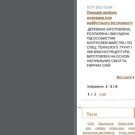
31.07.2013 13:09
Принцип відбору
деревини для
майбутнього інструменту
ДЕРЕВИНА ЗАГОТОВЛЕНА,
РОЗПИЛЯНА І ВИСУШЕНА
ПІД ОСОБИСТИМ
КОНТРОЛЕМ МАЙСТРА І ПО
СПЕЦ. ТЕХНОЛОГІЇ. ГРУНТ І
ЛАК ВЛАСНОЇ РЕЦЕПТУРИ,
ВИГОТОВЛЕНІ НА ОСНОВІ
НАТУРАЛЬНИХ СМОЛ ТА
ЕФІРНИХ ОЛІЙ.
Всі статті
Зображено:
1 - 3
з
6
1
|
2
>
>>
Теги
Cello
Виолончель
Violine Viola
альт
скрипка
купить альт
купи
виолончель мастеровую
купить скри