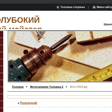
Головна сторінка
Мапа сайту
ОЛУБОКИЙ
Шукат
ий майстер
Головна
Фотогалерея: Головна 2
Фото-0002.jpg
Попередній