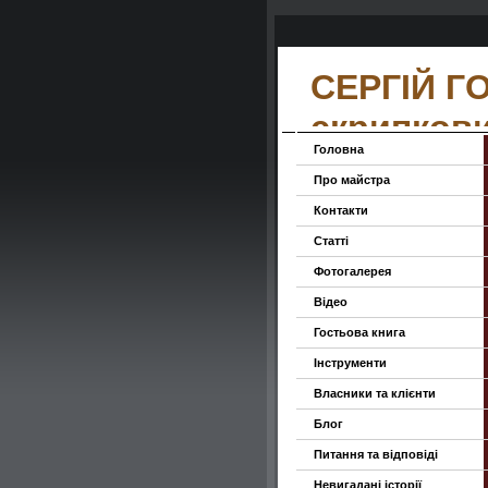
СЕРГІЙ Г
скрипков
Головна
Про майстра
Контакти
Статті
Фотогалерея
Відео
Гостьова книга
Інструменти
Власники та клієнти
Блог
Питання та відповіді
Невигадані історії