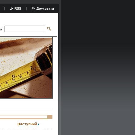
RSS
Друкувати
и:
Наступний