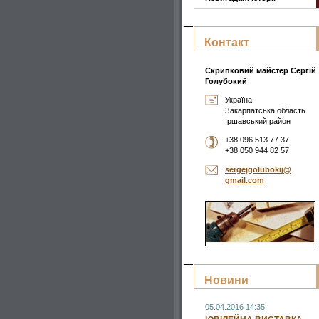
Контакт
Скрипковий майстер Сергій
Голубокий
Україна
Закарпатська область
Іршавський район
+38 096 513 77 37
+38 050 944 82 57
sergejgo
lubokij@
gmail.co
m
Новини
05.04.2016 14:35