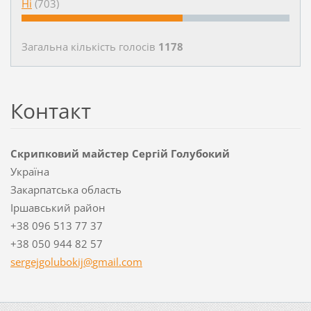
Ні
(703)
Загальна кількість голосiв
1178
Контакт
Скрипковий майстер Сергій Голубокий
Україна
Закарпатська область
Іршавський район
+38 096 513 77 37
+38 050 944 82 57
sergejgo
lubokij@
gmail.co
m