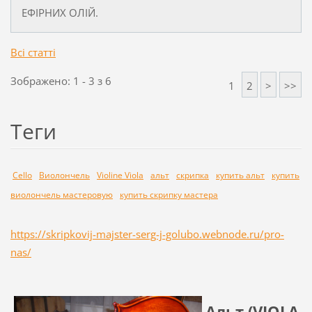
ЕФІРНИХ ОЛІЙ.
Всі статті
Зображено: 1 - 3 з 6
1
2
>
>>
Теги
Cello
Виолончель
Violine Viola
альт
скрипка
купить альт
купить
виолончель мастеровую
купить скрипку мастера
https://skripkovij-majster-serg-j-golubo.webnode.ru/pro-
nas/
Альт (VIOLA