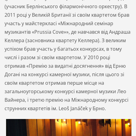
(учасник Берлінського філармонічного оркестру). В
2011 році у Ве­ли­кій Британії зі своїм квартетом брав
участь у майстеркласі «Міжнародний семінар
музикантів «Prussia Cove»», де навчався від Андраша
Келлера (засновника квартету Келлера).
З великим
успіхом брав участь у багатьох конкурсах, в тому
числі і разом зі своїм квартетом. У 2010 році
отримав «Премію за видатні досягнення» від Ерню
Догані на конкурсі камерної музики, після цього зі
своїм квартетом отримав перше місце на
загальноугорському конкурсі камерної музики Лео
Вайнера, і третю премію на Міжнародному конкурсі
струнних квартетів ім. Leoš Janáček у Брно.